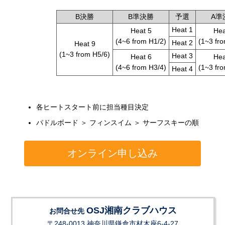
B決勝
B準決勝
予選
A準
Heat 1
Heat 5
Hea
(4~6 from H1/2)
(1~3 fr
Heat 2
Heat 9
(1~3 from H5/6)
Heat 3
Heat 6
Hea
(4~6 from H3/4)
(1~3 fr
Heat 4
各ヒートスタート前に担当種目決定
パドルボード ＞ フィンスイム ＞ サーフスキーの順
オンライン申し込み
OSJ湘南クラブハウス
お問合せ先
〒248-0013 神奈川県鎌倉市材木座6-4-27