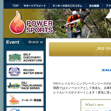
|
｜
｜
｜
2011
OSJトレイルランニングレースシリーズが
関西ではスノーエリアとして有名な、兵庫県
レイルレースがスタートします！変化に富
What's new