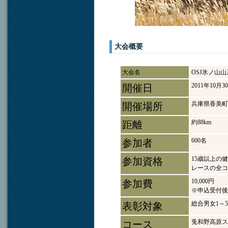
大会概要
大会名
OSJ氷ノ山
2011年10月
開催日
兵庫県香美町
開催場所
約88km
距離
600名
参加者
15歳以上の
参加資格
レースの全コ
10,000円
参加費
※申込受付後
総合男女1～5
表彰対象
兎和野高原ス
コース