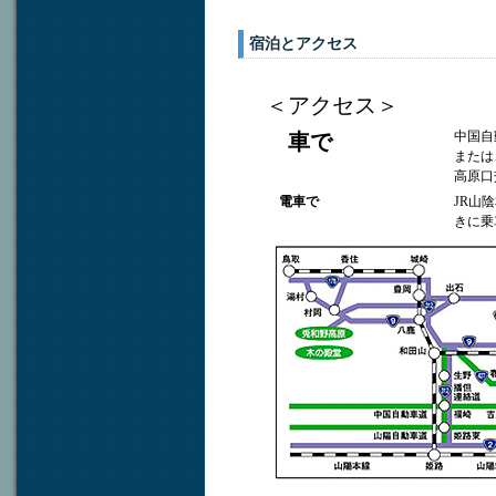
宿泊とアクセス
＜アクセス＞
中国自
車で
または
高原口
電車で
JR山
きに乗