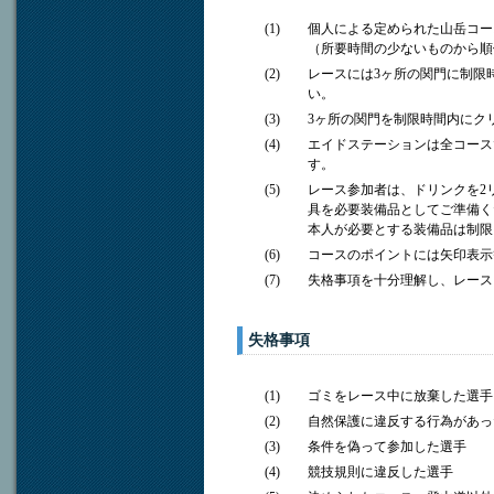
(1)
個人による定められた山岳コー
（所要時間の少ないものから順
(2)
レースには3ヶ所の関門に制限
い。
(3)
3ヶ所の関門を制限時間内にク
(4)
エイドステーションは全コース
す。
(5)
レース参加者は、ドリンクを2
具を必要装備品としてご準備く
本人が必要とする装備品は制限
(6)
コースのポイントには矢印表示
(7)
失格事項を十分理解し、レース
失格事項
(1)
ゴミをレース中に放棄した選手
(2)
自然保護に違反する行為があっ
(3)
条件を偽って参加した選手
(4)
競技規則に違反した選手