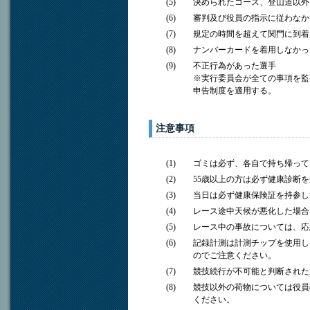
(5)
決められたコース、登山道以外
(6)
審判及び役員の指示に従わなか
(7)
規定の時間を超えて関門に到着
(8)
ナンバーカードを着用しなかっ
(9)
不正行為があった選手
※実行委員会が全ての事項を監
申告制度を適用する。
注意事項
(1)
ゴミは必ず、各自で持ち帰って
(2)
55歳以上の方は必ず健康診断
(3)
当日は必ず健康保険証を持参し
(4)
レース途中天候が悪化した場合
(5)
レース中の事故については、応
(6)
記録計測は計測チップを使用し
のでご注意ください。
(7)
競技続行が不可能と判断された
(8)
競技以外の荷物については役員
ください。