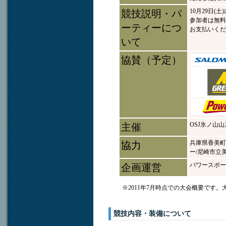
10月29日
競技説明・パ
参加者は無料
ーティーにつ
お支払いくだ
いて
協賛（予定）
OSJ氷ノ山
主催
兵庫県香美町
協力
ー/尼崎市立
パワースポーツ
企画運営
※2011年7月時点での大会概要です。
競技内容・装備について