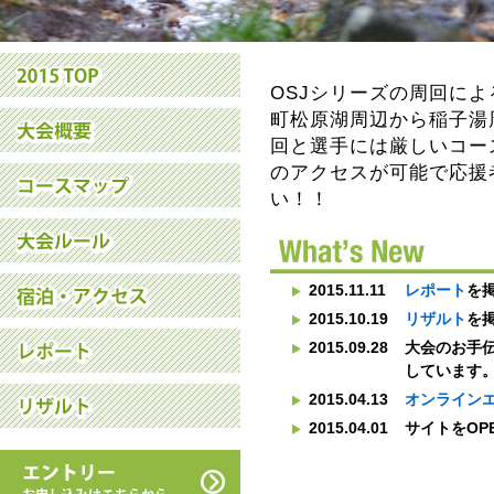
OSJシリーズの周回によ
町松原湖周辺から稲子湯
回と選手には厳しいコー
のアクセスが可能で応援
い！！
2015.11.11
レポート
を
2015.10.19
リザルト
を
2015.09.28
大会のお手
しています
2015.04.13
オンライン
2015.04.01
サイトをOP