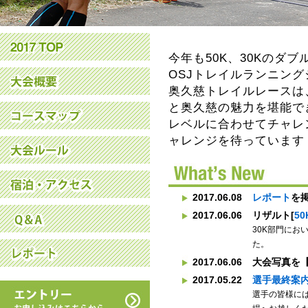
今年も50K、30Kのダブ
OSJトレイルランニン
奥久慈トレイルレースは
と奥久慈の魅力を堪能で
レベルに合わせてチャレ
ャレンジを待っています
2017.06.08
レポート
を
2017.06.06
リザルト[
50
30K部門に
た。
2017.06.06
大会写真を
2017.05.22
選手最終案
選手の皆様に