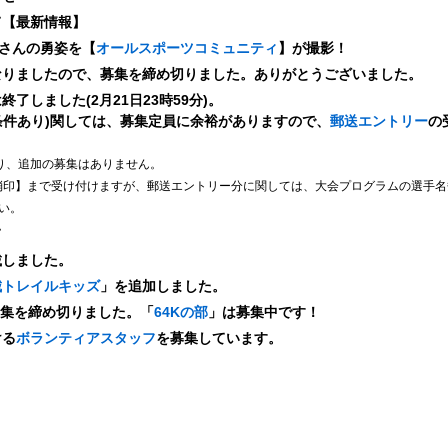
て【最新情報】
皆さんの勇姿を【
オールスポーツコミュニティ
】が撮影！
なりましたので、募集を締め切りました。ありがとうございました。
了しました(2月21日23時59分)。
格条件あり)関しては、募集定員に余裕がありますので、
郵送エントリー
の
おり、追加の募集はありません。
)【消印】まで受け付けますが、郵送エントリー分に関しては、大会プログラムの選手
い。
て
載しました。
城トレイルキッズ
」を追加しました。
募集を締め切りました。「
64Kの部
」は募集中です！
ける
ボランティアスタッフ
を募集しています。