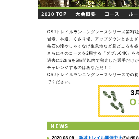
2020 TOP
大会概要
コース
ルー
OSJトレイルランニングレースシリーズ第3戦は
岩場、林道、くさり場、アップダウンとさまざ
亀石の滝やしゃくなげ生息地など見どころも盛
さらにそのコースを2周する「ダブル64K」を
過去に32kmを5時間以内で完走した選手だけ
チャレンジするのはあなただ！！
OSJトレイルランニングレースシリーズでの
でください。
NEWS
2020.03.09
新城トレイル開催中止
のお知