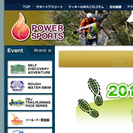
|
|
|
|