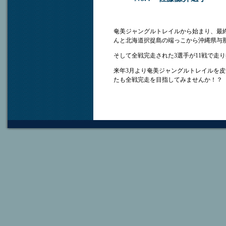
奄美ジャングルトレイルから始まり、最終戦
んと北海道択捉島の端っこから沖縄県与那国
そして全戦完走された3選手が11戦で走り
来年3月より奄美ジャングルトレイルを皮
たも全戦完走を目指してみませんか！？