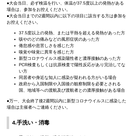
●大会当日、必ず検温を行い、体温が37.5度以上の発熱がある
場合は、参加をお控えください。
●大会当日までの2週間以内に以下の項目に該当する方は参加を
お控えください。
37.5度以上の発熱、または平熱を超える発熱があった方
咳やのどの痛みなどの風邪症状のあった方
倦怠感や息苦しさを感じた方
嗅覚や味覚に異常を感じた方
新型コロナウイルス感染陽性者と濃厚接触のあった方
PCR検査もしくは抗原検査で陽性反応があり完治してな
い方
同居者や身近な知人に感染が疑われる方がいる場合
政府から入国制限や入国後の観察制限を必要とされる
国、地域等への渡航及び渡航者との濃厚接触がある場合
●万一、大会終了後2週間以内に新型コロナウイルスに感染した
場合は主催者へご連絡ください。
4.手洗い・消毒