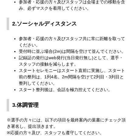
参加者・応援の方々及びスタッフは会場までの移動を含
み、必ずマスクを着用してください。
2.ソーシャルディスタンス
参加者・応援の方々及びスタッフ共に常に距離を取って
ください。
受付時に並ぶ場合(2m)は間隔を空けて並んでください。
記録証の発行はweb発行(当日発行無し)として、選手・
スタッフの接触を減らします。
スタートセレモニーはスタート直前に実施し、スタート
前の整列は、1列4名。2m間隔を空けて2列目・3列目と
整列してください。
スタート整列後は、会話を極力控えてください。
3.体調管理
※選手の方々には、以下の項目を最終案内の葉書にチェック頂
き署名し、提出頂きます。
※応援の方々及び、スタッフも遵守してください。