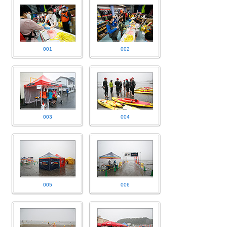
001
002
003
004
005
006