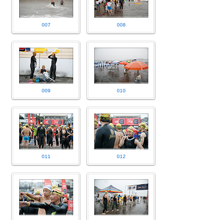
007
008
009
010
011
012