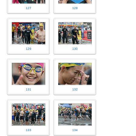
127
128
129
130
131
132
133
134