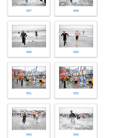
087
088
089
090
091
092
093
094