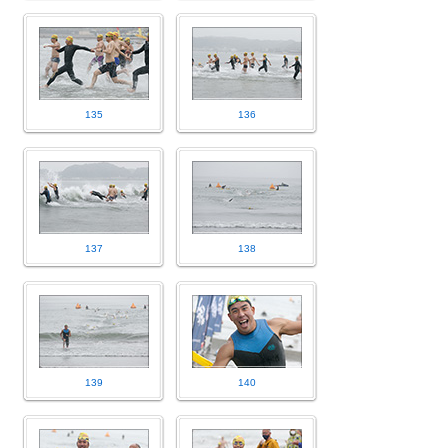
135
136
137
138
139
140