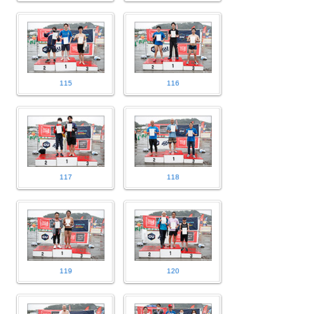
115
116
117
118
119
120