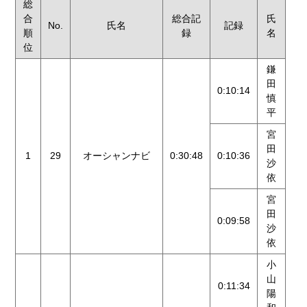
総
合
総合記
氏
No.
氏名
記録
順
録
名
位
鎌
田
0:10:14
慎
平
宮
田
1
29
オーシャンナビ
0:30:48
0:10:36
沙
依
宮
田
0:09:58
沙
依
小
山
0:11:34
陽