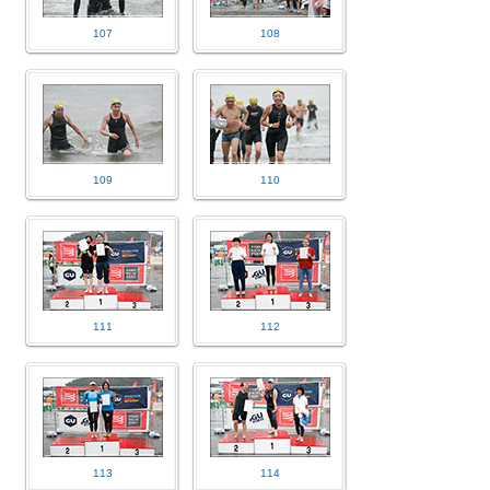
107
108
109
110
111
112
113
114