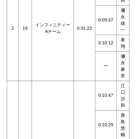
和
彌
永
0:09:37
雄
インフィニティー
2
19
0:31:23
一
Aチーム
東
0:10:12
翔
彌
永
ー
麻
美
江
口
0:10:47
沙
和
唐
島
0:10:29
悠
輔