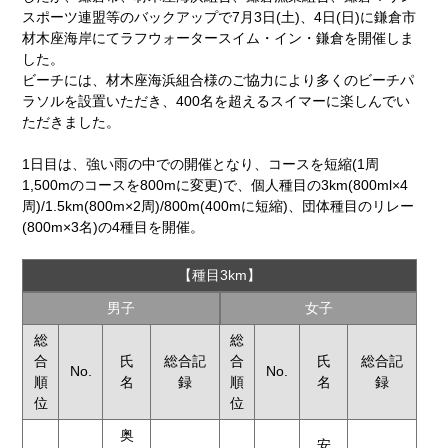
スポーツ連盟等のバックアップで7月3日(土)、4日(日)に鎌倉市
材木座海岸にてラフウォータースイム・イン・鎌倉を開催しま
した。
ビーチには、材木座海浜組合様のご協力により多くのビーチパ
ラソルを設置いただき、400名を超えるスイマーに楽しんでい
ただきました。
1日目は、強い雨の中での開催となり、コースを短縮(1周
1,500mのコースを800mに変更)で、個人種目の3km(800ml×4
周)/1.5km(800m×2周)/800m(400mに短縮)、団体種目のリレー
(800m×3名)の4種目を開催。
【種目3km】
男子
女子
総
総
合
氏
総合記
合
氏
総合記
No.
No.
順
名
録
順
名
録
位
位
奥
安