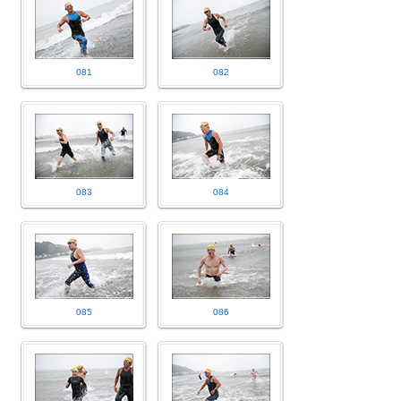
081
082
083
084
085
086