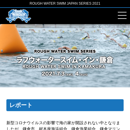
ROUGH WATER SWIM JAPAN SERIES 2021
レポート
新型コロナウイルスの影響で海の家が開設されない中となりま
したが、鎌倉市、材木座海浜組合、鎌倉漁業組合、鎌倉マリン