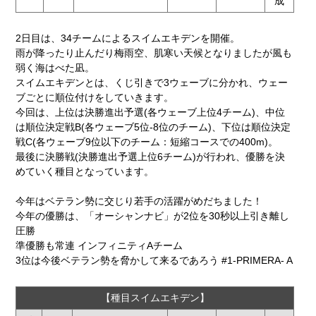
成
2日目は、34チームによるスイムエキデンを開催。
雨が降ったり止んだり梅雨空、肌寒い天候となりましたが風も
弱く海はべた凪。
スイムエキデンとは、くじ引きで3ウェーブに分かれ、ウェー
ブごとに順位付けをしていきます。
今回は、上位は決勝進出予選(各ウェーブ上位4チーム)、中位
は順位決定戦B(各ウェーブ5位-8位のチーム)、下位は順位決定
戦C(各ウェーブ9位以下のチーム：短縮コースでの400m)。
最後に決勝戦(決勝進出予選上位6チーム)が行われ、優勝を決
めていく種目となっています。
今年はベテラン勢に交じり若手の活躍がめだちました！
今年の優勝は、「オーシャンナビ」が2位を30秒以上引き離し
圧勝
準優勝も常連 インフィニティAチーム
3位は今後ベテラン勢を脅かして来るであろう #1-PRIMERA- A
【種目スイムエキデン】