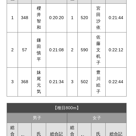
櫻
宮
井
田
1
348
0:20:20
1
520
0:21:44
智
沙
和
依
佐
鎌
藤
田
2
57
0:21:08
2
590
文
0:22:12
慎
机
平
子
妹
豊
尾
川
3
368
0:21:34
3
502
0:22:44
元
絵
気
子
【種目800m】
男子
女子
総
総
合
氏
総合記
合
氏
総合記