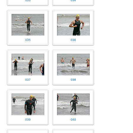
033
034
035
036
037
038
039
040