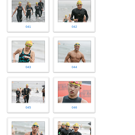
041
042
043
044
045
046