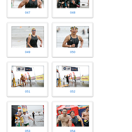
047
048
049
050
051
052
053
054