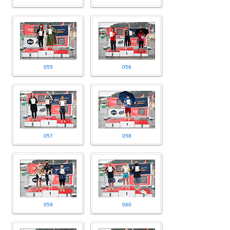
055
056
057
058
059
060