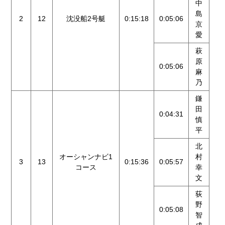
中
島
2
12
沈没船2号艇
0:15:18
0:05:06
京
愛
萩
原
0:05:06
麻
乃
鎌
田
0:04:31
慎
平
北
オーシャンナビ1
村
3
13
0:15:36
0:05:57
コース
幸
文
荻
野
0:05:08
智