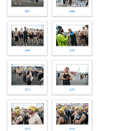
067
068
069
070
071
072
073
074