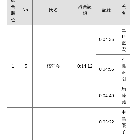
総
合
総合記
氏
No.
氏名
記録
順
録
名
位
三
科
0:04:36
正
宏
石
1
5
桜狸会
0:14:12
橋
0:04:56
正
樹
駒
0:04:40
崎
誠
中
島
0:05:22
優
子