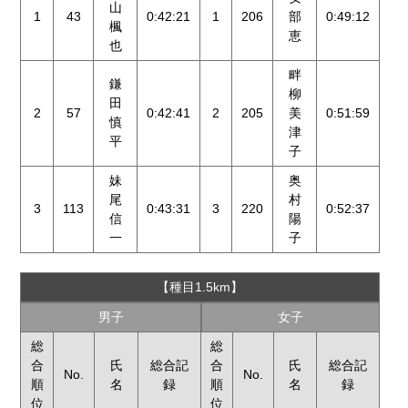
山
1
43
0:42:21
1
206
部
0:49:12
楓
恵
也
畔
鎌
柳
田
2
57
0:42:41
2
205
美
0:51:59
慎
津
平
子
妹
奥
尾
村
3
113
0:43:31
3
220
0:52:37
信
陽
一
子
【種目1.5km】
男子
女子
総
総
合
氏
総合記
合
氏
総合記
No.
No.
順
名
録
順
名
録
位
位