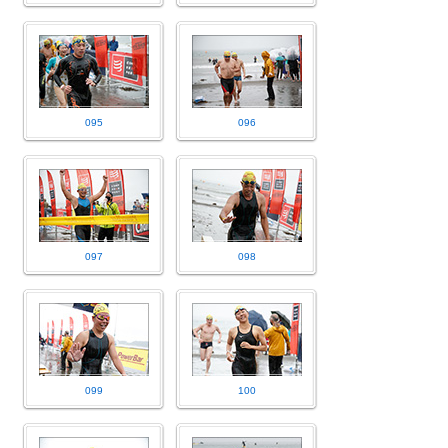
095
096
097
098
099
100