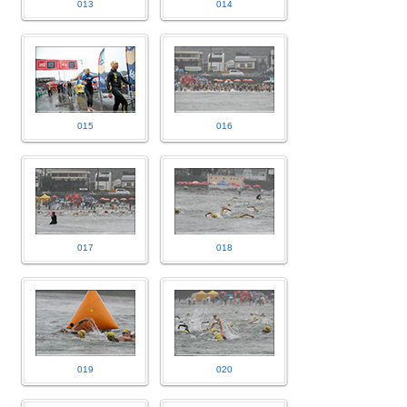
013
014
015
016
017
018
019
020