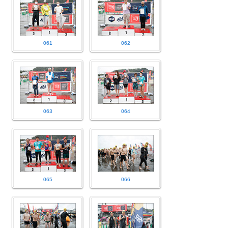
061
062
063
064
065
066