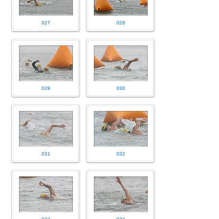
027
028
029
030
031
032