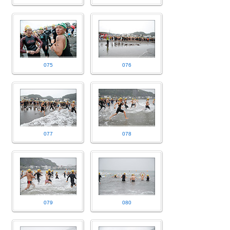
075
076
077
078
079
080