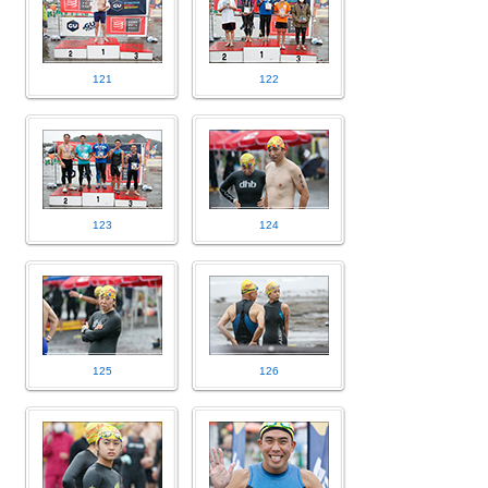
121
122
123
124
125
126