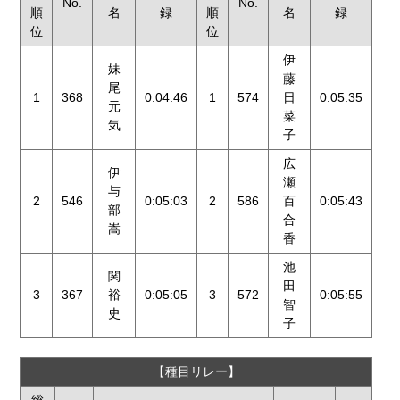
No.
No.
順
名
録
順
名
録
位
位
伊
妹
藤
尾
1
368
0:04:46
1
574
日
0:05:35
元
菜
気
子
広
伊
瀬
与
2
546
0:05:03
2
586
百
0:05:43
部
合
嵩
香
池
関
田
3
367
裕
0:05:05
3
572
0:05:55
智
史
子
【種目リレー】