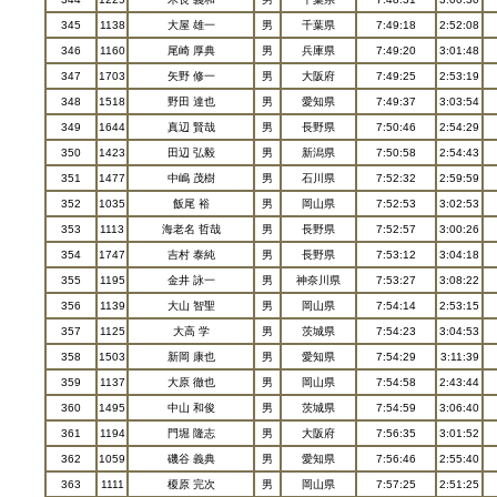
345
1138
大屋 雄一
男
千葉県
7:49:18
2:52:08
346
1160
尾崎 厚典
男
兵庫県
7:49:20
3:01:48
347
1703
矢野 修一
男
大阪府
7:49:25
2:53:19
348
1518
野田 達也
男
愛知県
7:49:37
3:03:54
349
1644
真辺 賢哉
男
長野県
7:50:46
2:54:29
350
1423
田辺 弘毅
男
新潟県
7:50:58
2:54:43
351
1477
中嶋 茂樹
男
石川県
7:52:32
2:59:59
352
1035
飯尾 裕
男
岡山県
7:52:53
3:02:53
353
1113
海老名 哲哉
男
長野県
7:52:57
3:00:26
354
1747
吉村 泰純
男
長野県
7:53:12
3:04:18
355
1195
金井 詠一
男
神奈川県
7:53:27
3:08:22
356
1139
大山 智聖
男
岡山県
7:54:14
2:53:15
357
1125
大高 学
男
茨城県
7:54:23
3:04:53
358
1503
新岡 康也
男
愛知県
7:54:29
3:11:39
359
1137
大原 徹也
男
岡山県
7:54:58
2:43:44
360
1495
中山 和俊
男
茨城県
7:54:59
3:06:40
361
1194
門堀 隆志
男
大阪府
7:56:35
3:01:52
362
1059
磯谷 義典
男
愛知県
7:56:46
2:55:40
363
1111
榎原 完次
男
岡山県
7:57:25
2:51:25