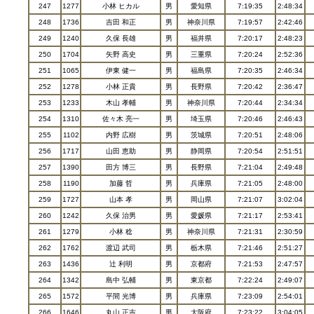
247
1277
小林 ヒカル
男
愛知県
7:19:35
2:48:34
248
1736
吉田 和正
男
神奈川県
7:19:57
2:42:46
249
1240
久保 長雄
男
福井県
7:20:17
2:48:23
250
1704
矢野 高史
男
三重県
7:20:24
2:52:36
251
1065
伊東 健一
男
福島県
7:20:35
2:46:34
252
1278
小林 正貴
男
長野県
7:20:42
2:36:47
253
1233
木山 孝輔
男
神奈川県
7:20:44
2:34:34
254
1310
佐々木 亮一
男
埼玉県
7:20:46
2:46:43
255
1102
内野 広樹
男
茨城県
7:20:51
2:48:06
256
1717
山田 恵助
男
静岡県
7:20:54
2:51:51
257
1390
田方 博三
男
長野県
7:21:04
2:49:48
258
1190
加藤 哲
男
兵庫県
7:21:05
2:48:00
259
1727
山本 孝
男
岡山県
7:21:07
3:02:04
260
1242
久保 治男
男
愛媛県
7:21:17
2:53:41
261
1279
小林 稔
男
神奈川県
7:21:31
2:30:59
262
1762
渡辺 武司
男
栃木県
7:21:46
2:51:27
263
1436
辻 利明
男
京都府
7:21:53
2:47:57
264
1342
島中 弘輔
男
東京都
7:22:24
2:49:07
265
1572
平間 光博
男
兵庫県
7:23:09
2:54:01
266
1646
丸山 正吉
男
大阪府
7:23:22
3:04:05