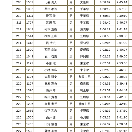
208
1552
比嘉 勇人
男
大阪府
6:58:07
2:45:14
209
1336
柴田 泰裕
男
千葉県
6:58:12
2:57:03
210
1311
流石 佳
男
千葉県
6:58:43
2:49:10
211
1767
渡辺 航
男
千葉県
6:58:49
2:46:57
212
1641
松本 直樹
男
滋賀県
7:00:12
2:41:18
213
1514
根本 正和
男
茨城県
7:00:50
2:39:30
214
1443
堤 大史
男
愛知県
7:02:06
2:51:29
215
1509
西岡 幸治
男
愛媛県
7:02:12
2:40:27
216
1048
石川 啓志
男
静岡県
7:02:22
2:49:56
217
1172
小原 滋
男
東京都
7:02:51
2:53:46
218
1281
小林 義広
男
東京都
7:02:53
2:46:38
219
1126
大谷 研史
男
和歌山県
7:03:20
2:38:08
220
1157
奥村 憲央
男
奈良県
7:03:31
2:39:43
221
1376
瀬戸 洋
男
埼玉県
7:03:51
2:44:44
222
1586
福田 貴也
男
茨城県
7:03:54
2:42:58
223
1205
亀井 宏晃
男
神奈川県
7:04:06
2:42:49
224
1686
森下 和志
男
長野県
7:04:37
2:37:30
225
1505
西井 庸
男
香川県
7:05:29
2:41:30
226
1405
田河 慎也
男
東京都
7:06:37
2:28:04
227
1598
藤野 英俊
男
京都府
7:07:09
2:51:45