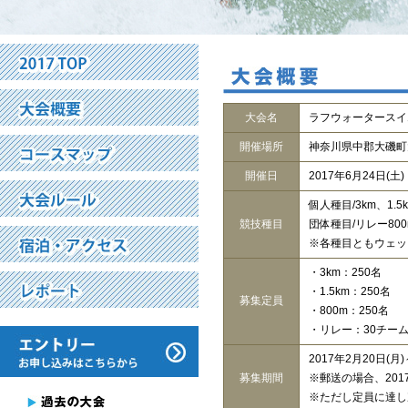
大会名
ラフウォータースイ
開催場所
神奈川県中郡大磯町
開催日
2017年6月24日(土)
個人種目/
3km、1.5
競技種目
団体種目/
リレー800
※各種目ともウェッ
・3km：250名
・1.5km：250名
募集定員
・800m：250名
・リレー：30チーム
2017年2月20日(月)
募集期間
※郵送の場合、201
※ただし定員に達し