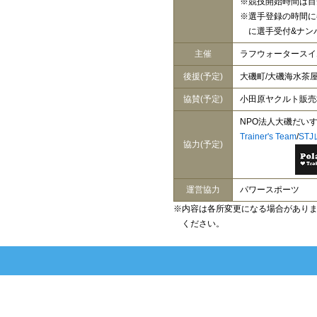
※競技開始時間は目
※選手登録の時間に
に選手受付&ナン
主催
ラフウォータースイ
後援(予定)
大磯町/大磯海水茶
協賛(予定)
小田原ヤクルト販売
NPO法人大磯だい
Trainer's Team
/
ST
協力(予定)
運営協力
パワースポーツ
※内容は各所変更になる場合があり
ください。