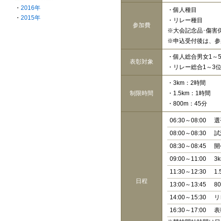
・
2016年
・個人種目
・
2015年
・リレー種目
参加費
※大会記念品･傷害
※申込受付後は、参
・個人総合男女1～5
表彰対象
・リレー総合1～3
・3km：2時間
制限時間
・1.5km：1時間
・800m：45分
06:30～08:00
選
08:00～08:30
試
08:30～08:45
開
09:00～11:00
3
11:30～12:30
1.
日程
13:00～13:45
8
14:00～15:30
リ
16:30～17:00
表