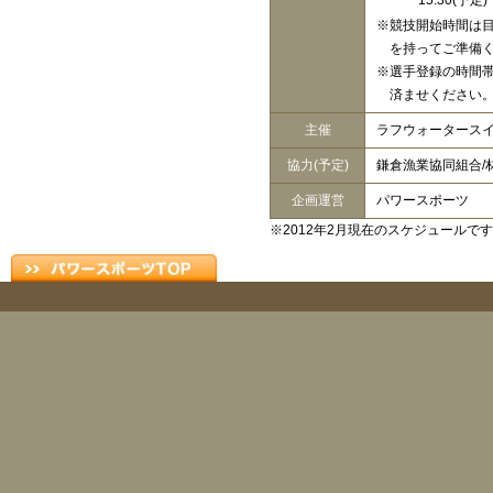
15:30(予定)
※競技開始時間は
を持ってご準備
※選手登録の時間
済ませください
主催
ラフウォータース
協力(予定)
鎌倉漁業協同組合/
企画運営
パワースポーツ
※2012年2月現在のスケジュール