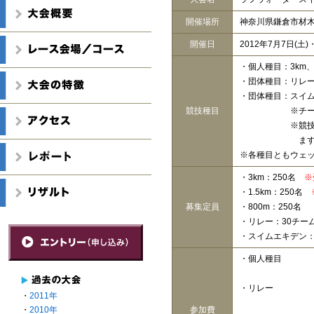
開催場所
神奈川県鎌倉市材
開催日
2012年7月7日(土)
・個人種目：
3km、
・団体種目：
リレー
・団体種目：
スイム
競技種目
※チー
※競
ま
※各種目ともウェ
・3km：250名
※
・1.5km：250名
募集定員
・800m：250名
・リレー：30チー
・スイムエキデン：6
・個人種目
・リレー
・
2011年
・
2010年
参加費