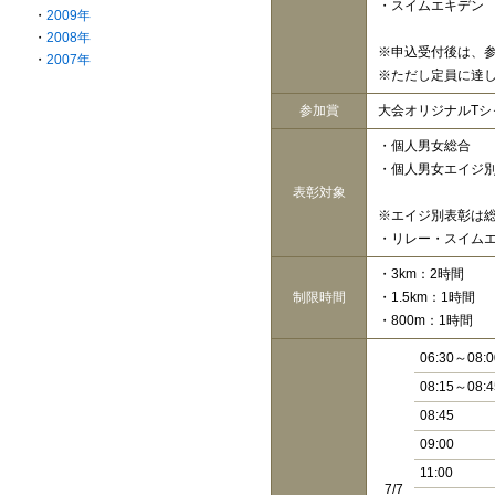
・スイムエキデン
・
2009年
・
2008年
※申込受付後は、
・
2007年
※ただし定員に達
参加賞
大会オリジナルTシ
・個人男女総合
・個人男女エイジ
表彰対象
※エイジ別表彰は
・リレー・スイム
・3km：2時間
制限時間
・1.5km：1時間
・800m：1時間
06:30～08:0
08:15～08:4
08:45
09:00
11:00
7/7