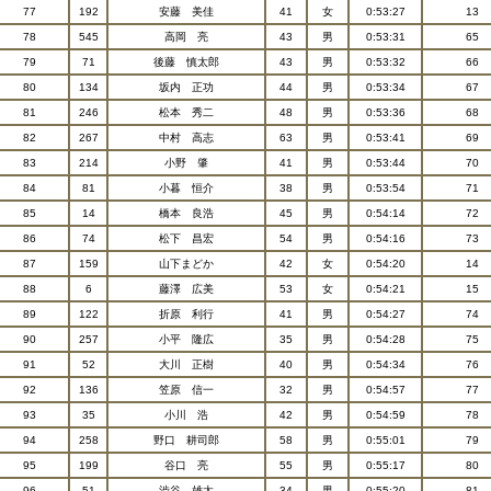
77
192
安藤 美佳
41
女
0:53:27
13
78
545
高岡 亮
43
男
0:53:31
65
79
71
後藤 慎太郎
43
男
0:53:32
66
80
134
坂内 正功
44
男
0:53:34
67
81
246
松本 秀二
48
男
0:53:36
68
82
267
中村 高志
63
男
0:53:41
69
83
214
小野 肇
41
男
0:53:44
70
84
81
小暮 恒介
38
男
0:53:54
71
85
14
橋本 良浩
45
男
0:54:14
72
86
74
松下 昌宏
54
男
0:54:16
73
87
159
山下まどか
42
女
0:54:20
14
88
6
藤澤 広美
53
女
0:54:21
15
89
122
折原 利行
41
男
0:54:27
74
90
257
小平 隆広
35
男
0:54:28
75
91
52
大川 正樹
40
男
0:54:34
76
92
136
笠原 信一
32
男
0:54:57
77
93
35
小川 浩
42
男
0:54:59
78
94
258
野口 耕司郎
58
男
0:55:01
79
95
199
谷口 亮
55
男
0:55:17
80
96
51
渋谷 雄太
34
男
0:55:20
81