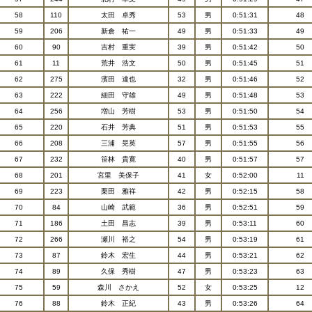
58
110
太田 卓秀
53
男
0:51:31
48
59
206
新倉 祐一
49
男
0:51:33
49
60
90
吉村 重実
39
男
0:51:42
50
61
11
荒井 浩文
50
男
0:51:45
51
62
275
濱田 達也
32
男
0:51:46
52
63
222
細田 守雄
49
男
0:51:48
53
64
256
増山 芳樹
53
男
0:51:50
54
65
220
石井 芳典
51
男
0:51:53
55
66
208
三浦 晃英
57
男
0:51:55
56
67
232
笹林 貴寛
40
男
0:51:57
57
68
201
宮里 美保子
41
女
0:52:00
11
69
223
栗田 雅祥
42
男
0:52:15
58
70
84
山崎 武範
36
男
0:52:51
59
71
186
土田 昌志
39
男
0:53:11
60
72
266
瀬川 裕之
54
男
0:53:19
61
73
87
鈴木 宏生
44
男
0:53:21
62
74
89
久保 秀樹
47
男
0:53:23
63
75
59
森川 さかえ
52
女
0:53:25
12
76
88
鈴木 正紀
43
男
0:53:26
64