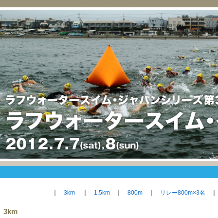
｜
3km
｜
1.5km
｜
800m
｜
リレー800m×3名
3km