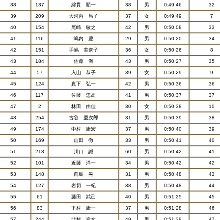
38
137
綿貫 順一
38
男
0:49:46
32
39
209
大河内 昌子
37
女
0:49:49
7
40
154
尾崎 敏之
42
男
0:50:08
33
41
116
嶋内 豊
29
男
0:50:20
34
42
151
手嶋 美奈子
36
女
0:50:26
8
43
184
佐藤 満
43
男
0:50:27
35
44
57
入山 恭子
39
女
0:50:29
9
45
124
真下 弘一
42
男
0:50:36
36
46
117
佐藤 忠高
41
男
0:50:37
37
47
2
林田 由佳
30
女
0:50:38
10
48
254
古谷 慶次郎
31
男
0:50:39
38
49
174
中村 康宏
37
男
0:50:40
39
50
169
山田 徹
33
男
0:50:41
40
51
218
川口 誠
60
男
0:50:42
41
52
101
近藤 洋一
34
男
0:50:42
42
53
148
前島 晃
31
男
0:50:48
43
54
127
岩切 一紀
38
男
0:50:48
44
55
61
藤田 武己
40
男
0:51:25
45
56
83
下村 康一
37
男
0:51:28
46
57
244
北村 幸文
49
男
0:51:29
47