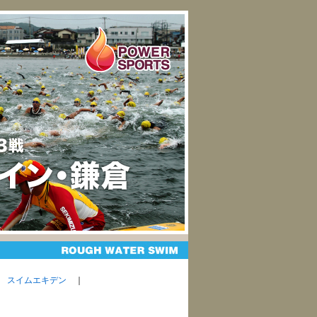
｜
スイムエキデン
｜