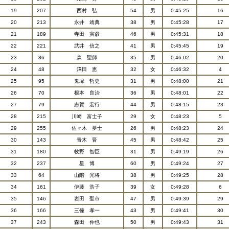
19
207
西村 弘
54
男
0:45:25
16
20
213
永井 靖典
38
男
0:45:28
17
21
189
寺田 寅彦
46
男
0:45:31
18
22
221
武井 信之
41
男
0:45:45
19
23
86
森 聖師
35
男
0:46:02
20
24
48
澤田 恵
32
女
0:46:32
4
25
95
鬼塚 哲史
31
男
0:48:00
21
26
70
根本 良治
36
男
0:48:01
22
27
79
志賀 宏行
44
男
0:48:15
23
28
215
川崎 富士子
29
女
0:48:23
5
29
255
佐々木 夢士
26
男
0:48:23
24
30
143
青木 晋
45
男
0:48:42
25
31
180
牧野 智臣
31
男
0:49:19
26
32
237
星 博
60
男
0:49:24
27
33
64
山階 光将
38
男
0:49:25
28
34
161
伊藤 浩子
39
女
0:49:28
6
35
146
岩田 聖市
47
男
0:49:39
29
36
166
三僮 孝一
43
男
0:49:41
30
37
243
森田 伸也
50
男
0:49:43
31