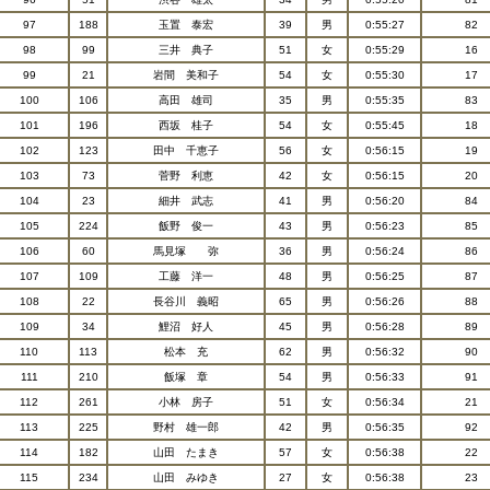
97
188
玉置 泰宏
39
男
0:55:27
82
98
99
三井 典子
51
女
0:55:29
16
99
21
岩間 美和子
54
女
0:55:30
17
100
106
高田 雄司
35
男
0:55:35
83
101
196
西坂 桂子
54
女
0:55:45
18
102
123
田中 千恵子
56
女
0:56:15
19
103
73
菅野 利恵
42
女
0:56:15
20
104
23
細井 武志
41
男
0:56:20
84
105
224
飯野 俊一
43
男
0:56:23
85
106
60
馬見塚 弥
36
男
0:56:24
86
107
109
工藤 洋一
48
男
0:56:25
87
108
22
長谷川 義昭
65
男
0:56:26
88
109
34
鯉沼 好人
45
男
0:56:28
89
110
113
松本 充
62
男
0:56:32
90
111
210
飯塚 章
54
男
0:56:33
91
112
261
小林 房子
51
女
0:56:34
21
113
225
野村 雄一郎
42
男
0:56:35
92
114
182
山田 たまき
57
女
0:56:38
22
115
234
山田 みゆき
27
女
0:56:38
23