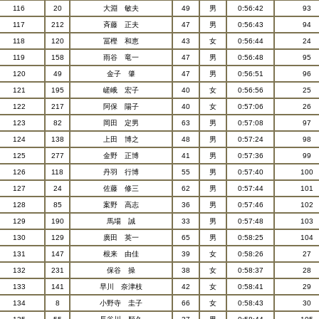
116
20
大淵 敏夫
49
男
0:56:42
93
117
212
斉藤 正夫
47
男
0:56:43
94
118
120
冨樫 和恵
43
女
0:56:44
24
119
158
雨谷 竜一
47
男
0:56:48
95
120
49
金子 肇
47
男
0:56:51
96
121
195
嵯峨 宏子
40
女
0:56:56
25
122
217
阿保 陽子
40
女
0:57:06
26
123
82
岡田 定男
63
男
0:57:08
97
124
138
上田 博之
48
男
0:57:24
98
125
277
金野 正博
41
男
0:57:36
99
126
118
丹羽 行博
55
男
0:57:40
100
127
24
佐藤 修三
62
男
0:57:44
101
128
85
案野 高志
36
男
0:57:46
102
129
190
馬場 誠
33
男
0:57:48
103
130
129
廣田 英一
65
男
0:58:25
104
131
147
根来 由佳
39
女
0:58:26
27
132
231
保谷 操
38
女
0:58:37
28
133
141
早川 奈津枝
42
女
0:58:41
29
134
8
小野寺 圭子
66
女
0:58:43
30