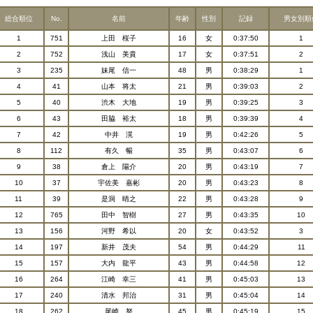
総合順位
No.
名前
年齢
性別
記録
男女別順
1
751
上田 桜子
16
女
0:37:50
1
2
752
浅山 美貴
17
女
0:37:51
2
3
235
妹尾 信一
48
男
0:38:29
1
4
41
山本 将太
21
男
0:39:03
2
5
40
渋木 大地
19
男
0:39:25
3
6
43
田脇 裕太
18
男
0:39:39
4
7
42
中井 滉
19
男
0:42:26
5
8
112
有久 暢
35
男
0:43:07
6
9
38
倉上 陽介
20
男
0:43:19
7
10
37
宇佐美 嘉彬
20
男
0:43:23
8
11
39
是洞 晴之
22
男
0:43:28
9
12
765
田中 智樹
27
男
0:43:35
10
13
156
河野 希以
20
女
0:43:52
3
14
197
新井 茂夫
54
男
0:44:29
11
15
157
大内 龍平
43
男
0:44:58
12
16
264
江崎 幸三
41
男
0:45:03
13
17
240
清水 邦治
31
男
0:45:04
14
18
262
尾崎 努
45
男
0:45:19
15