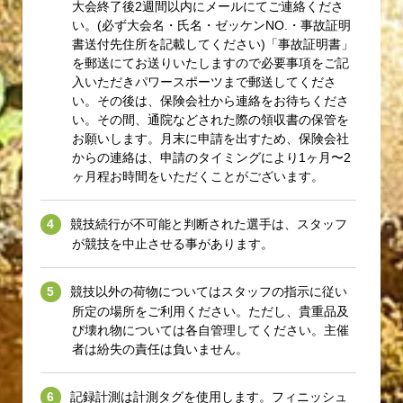
大会終了後2週間以内にメールにてご連絡くださ
い。(必ず大会名・氏名・ゼッケンNO.・事故証明
書送付先住所を記載してください)「事故証明書」
を郵送にてお送りいたしますので必要事項をご記
入いただきパワースポーツまで郵送してくださ
い。その後は、保険会社から連絡をお待ちくださ
い。その間、通院などされた際の領収書の保管を
お願いします。月末に申請を出すため、保険会社
からの連絡は、申請のタイミングにより1ヶ月〜2
ヶ月程お時間をいただくことがございます。
競技続行が不可能と判断された選手は、スタッフ
が競技を中止させる事があります。
競技以外の荷物についてはスタッフの指示に従い
所定の場所をご利用ください。ただし、貴重品及
び壊れ物については各自管理してください。主催
者は紛失の責任は負いません。
記録計測は計測タグを使用します。フィニッシュ