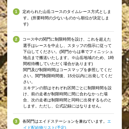
定められた山岳コースのタイムレース方式としま
す。(所要時間の少ないものから順位が決定しま
す)
コース中の関門に制限時間を設け、これを超えた
選手はレースを中止し、スタッフの指示に従って
下山してください。(関門からは車でフィニッシュ
地点まで搬送いたします。※山岳地域のため、1時
間程待機していただく場合があります)
関門及び制限時間はコースマップを参照してくだ
さい。関門制限時間後、15分以内に出発してくだ
さい。
エキデンの部はそれぞれ区間ごとに制限時間を設
け、前の走者が制限時間に間に合わなかった場
合、次の走者は制限時間と同時に出発するものと
します。ただし、公式記録にはなりません。
各関門はエイドステーションを兼ねています。
エ
イド配給物リスト(予定)