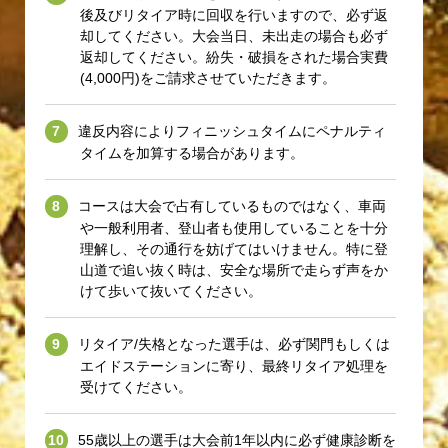
後及びリタイア時に回収を行いますので、必ず返
却してください。大会当日、未出走の場合も必ず
返却してください。紛失・破損をされた場合実費
(4,000円)をご請求させていただきます。
違反内容によりフィニッシュタイムにペナルティ
タイムを加算する場合があります。
コースは大会で占有しているものではなく、車両
や一般利用者、登山者も使用していることを十分
理解し、その通行を妨げてはいけません。特に登
山道で追い抜く時は、安全な場所で走らず声をか
けて歩いて抜いてください。
リタイア/失格となった選手は、必ず関門もしくは
エイドステーションに寄り、最終リタイア処理を
受けてください。
55歳以上の選手は大会前1年以内に必ず健康診断を