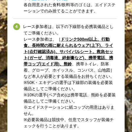
各自用意された食料/飲料等のゴミは、エイドステ
ーションでのみ捨てることができます。
レース参加者は、以下の下線部を必携装備品とし
てご準備ください。
レース参加者は、［
ドリンク500ml以上、行動
食、長時間の雨に耐えられるウェア(上下)、ライ
ト(点灯確認済み)、サバイバルシート、救急セッ
ト(ガーゼ、消毒液、絆創膏など)、携帯電話、携
帯コップ(エイド用)、熊鈴
、携帯トイレ、防寒
着、グローブ、ホイッスル、コンパス、山地図］
など本人が必要とする装備品をお持ちください。
※50K・エキデンの選手は下線部の装備を必要装
備品としてご準備ください。
※10Kの選手(ペア含め)は携帯電話、熊鈴を必要装
備品としてご準備ください。
※エイドステーションに紙コップの用意はありま
せん。
※必要装備品は競技中、任意でスタッフが装備チ
ェックを行うことがあります。